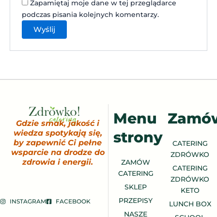
Zapamiętaj moje dane w tej przeglądarce
podczas pisania kolejnych komentarzy.
Menu
Zamó
Gdzie smak, jakość i
strony
wiedza spotykają się,
by zapewnić Ci pełne
CATERING
wsparcie na drodze do
ZDRÓWKO
zdrowia i energii.
ZAMÓW
CATERING
CATERING
ZDRÓWKO
SKLEP
KETO
PRZEPISY
INSTAGRAM
FACEBOOK
LUNCH BOX
NASZE