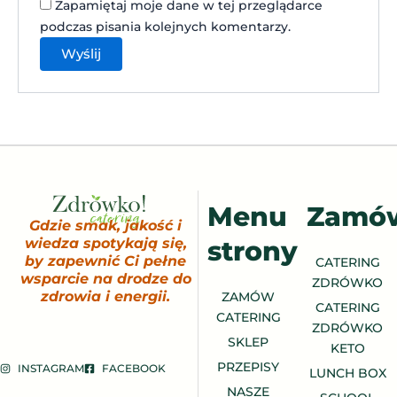
Zapamiętaj moje dane w tej przeglądarce
podczas pisania kolejnych komentarzy.
Menu
Zamó
Gdzie smak, jakość i
strony
wiedza spotykają się,
by zapewnić Ci pełne
CATERING
wsparcie na drodze do
ZDRÓWKO
zdrowia i energii.
ZAMÓW
CATERING
CATERING
ZDRÓWKO
SKLEP
KETO
PRZEPISY
INSTAGRAM
FACEBOOK
LUNCH BOX
NASZE