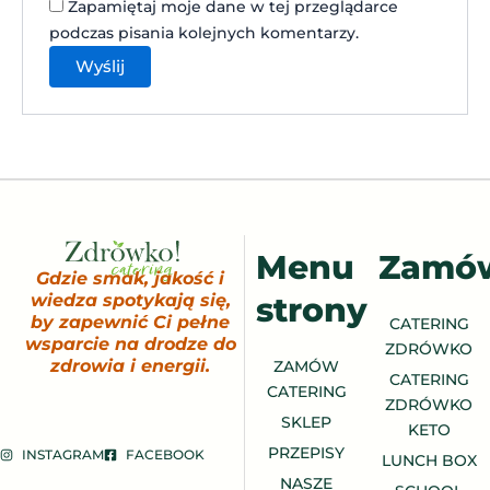
Zapamiętaj moje dane w tej przeglądarce
podczas pisania kolejnych komentarzy.
Menu
Zamó
Gdzie smak, jakość i
strony
wiedza spotykają się,
by zapewnić Ci pełne
CATERING
wsparcie na drodze do
ZDRÓWKO
zdrowia i energii.
ZAMÓW
CATERING
CATERING
ZDRÓWKO
SKLEP
KETO
PRZEPISY
INSTAGRAM
FACEBOOK
LUNCH BOX
NASZE