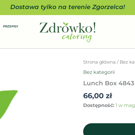
Dostawa tylko na terenie Zgorzelca!
PRZEPISY
ilość
Strona główna
/
Bez ka
Lunch
Bez kategorii
Box
4843
Lunch Box 4843
66,00
zł
Dostępność:
1 w mag