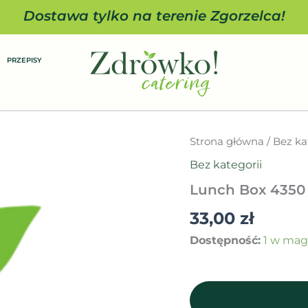
Dostawa tylko na terenie Zgorzelca!
PRZEPISY
ilość
Strona główna
/
Bez ka
Lunch
Bez kategorii
Box
4350
Lunch Box 4350
33,00
zł
Dostępność:
1 w mag