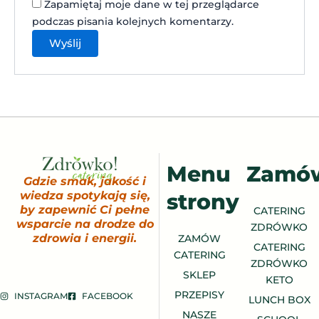
Zapamiętaj moje dane w tej przeglądarce
podczas pisania kolejnych komentarzy.
Menu
Zamó
Gdzie smak, jakość i
strony
wiedza spotykają się,
by zapewnić Ci pełne
CATERING
wsparcie na drodze do
ZDRÓWKO
zdrowia i energii.
ZAMÓW
CATERING
CATERING
ZDRÓWKO
SKLEP
KETO
PRZEPISY
INSTAGRAM
FACEBOOK
LUNCH BOX
NASZE