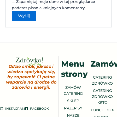
Zapamiętaj moje dane w tej przeglądarce
podczas pisania kolejnych komentarzy.
Menu
Zamó
Gdzie smak, jakość i
strony
wiedza spotykają się,
by zapewnić Ci pełne
CATERING
wsparcie na drodze do
ZDRÓWKO
zdrowia i energii.
ZAMÓW
CATERING
CATERING
ZDRÓWKO
SKLEP
KETO
PRZEPISY
INSTAGRAM
FACEBOOK
LUNCH BOX
NASZE