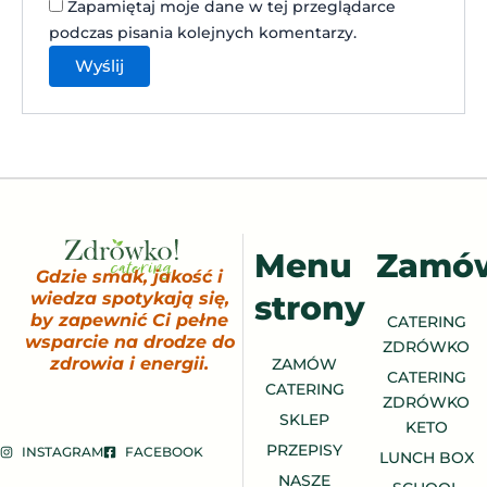
Zapamiętaj moje dane w tej przeglądarce
podczas pisania kolejnych komentarzy.
Menu
Zamó
Gdzie smak, jakość i
strony
wiedza spotykają się,
by zapewnić Ci pełne
CATERING
wsparcie na drodze do
ZDRÓWKO
zdrowia i energii.
ZAMÓW
CATERING
CATERING
ZDRÓWKO
SKLEP
KETO
PRZEPISY
INSTAGRAM
FACEBOOK
LUNCH BOX
NASZE