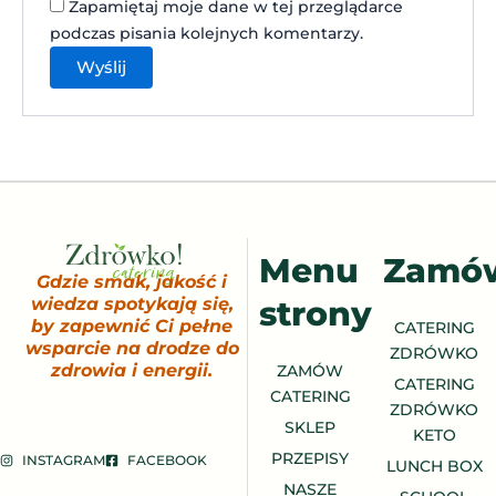
Zapamiętaj moje dane w tej przeglądarce
podczas pisania kolejnych komentarzy.
Menu
Zamó
Gdzie smak, jakość i
strony
wiedza spotykają się,
by zapewnić Ci pełne
CATERING
wsparcie na drodze do
ZDRÓWKO
zdrowia i energii.
ZAMÓW
CATERING
CATERING
ZDRÓWKO
SKLEP
KETO
PRZEPISY
INSTAGRAM
FACEBOOK
LUNCH BOX
NASZE