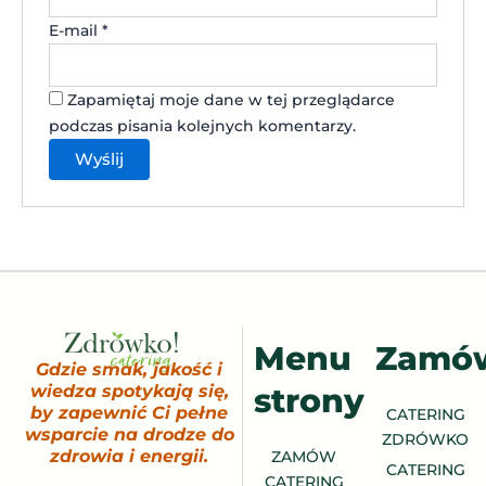
E-mail
*
Zapamiętaj moje dane w tej przeglądarce
podczas pisania kolejnych komentarzy.
Menu
Zamó
Gdzie smak, jakość i
strony
wiedza spotykają się,
by zapewnić Ci pełne
CATERING
wsparcie na drodze do
ZDRÓWKO
zdrowia i energii.
ZAMÓW
CATERING
CATERING