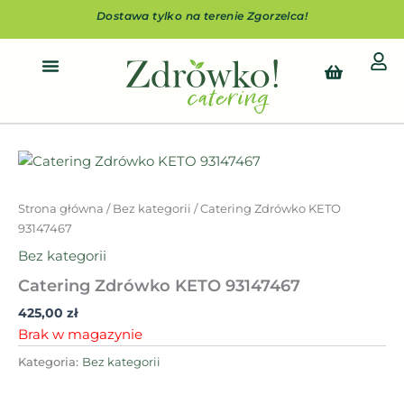
Przejdź
Dostawa tylko na terenie Zgorzelca!
do
treści
Cart
Strona główna
/
Bez kategorii
/ Catering Zdrówko KETO
93147467
Bez kategorii
Catering Zdrówko KETO 93147467
425,00
zł
Brak w magazynie
Kategoria:
Bez kategorii