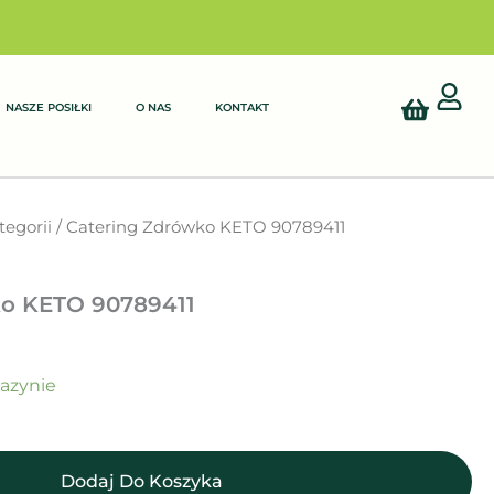
Cart
NASZE POSIŁKI
O NAS
KONTAKT
tegorii
/ Catering Zdrówko KETO 90789411
ko KETO 90789411
azynie
Dodaj Do Koszyka