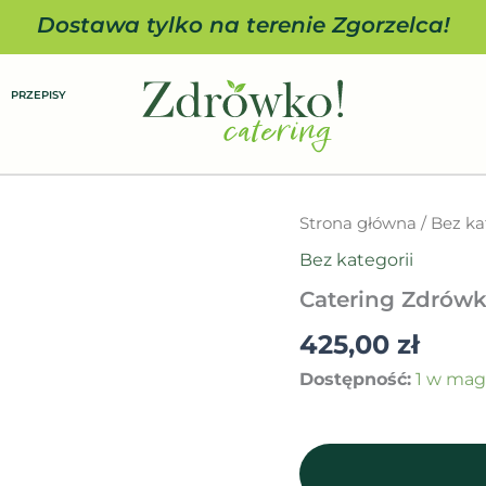
Dostawa tylko na terenie Zgorzelca!
PRZEPISY
ilość
Strona główna
/
Bez ka
Catering
Bez kategorii
Zdrówko
KETO
Catering Zdrów
90789411
425,00
zł
Dostępność:
1 w mag