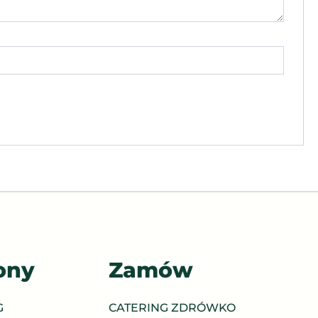
ony
Zamów
G
CATERING ZDRÓWKO