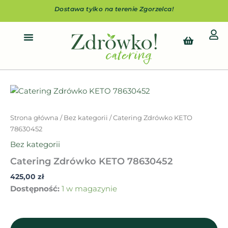
Przejdź
Dostawa tylko na terenie Zgorzelca!
do
treści
Cart
ilość
Catering
Zdrówko
Strona główna
/
Bez kategorii
/ Catering Zdrówko KETO
KETO
78630452
78630452
Bez kategorii
Catering Zdrówko KETO 78630452
425,00
zł
Dostępność:
1 w magazynie