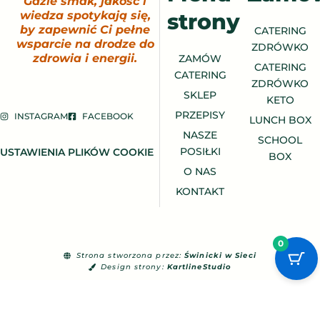
Gdzie smak, jakość i
strony
wiedza spotykają się,
by zapewnić Ci pełne
CATERING
wsparcie na drodze do
ZDRÓWKO
zdrowia i energii.
ZAMÓW
CATERING
CATERING
ZDRÓWKO
SKLEP
KETO
PRZEPISY
INSTAGRAM
FACEBOOK
LUNCH BOX
NASZE
SCHOOL
POSIŁKI
USTAWIENIA PLIKÓW COOKIE
BOX
O NAS
KONTAKT
0
Strona stworzona przez:
Świnicki w Sieci
Design strony:
KartlineStudio