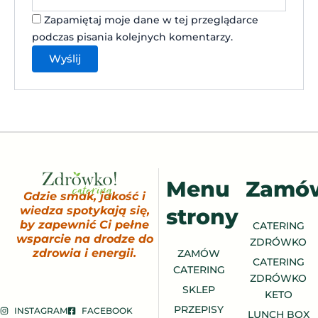
Zapamiętaj moje dane w tej przeglądarce
podczas pisania kolejnych komentarzy.
Menu
Zamó
Gdzie smak, jakość i
strony
wiedza spotykają się,
by zapewnić Ci pełne
CATERING
wsparcie na drodze do
ZDRÓWKO
zdrowia i energii.
ZAMÓW
CATERING
CATERING
ZDRÓWKO
SKLEP
KETO
PRZEPISY
INSTAGRAM
FACEBOOK
LUNCH BOX