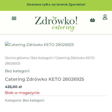
Przejdź
Dostawa tylko na terenie Zgorzelca!
do
treści
Cart
Strona główna
/
Bez kategorii
/ Catering Zdrówko KETO
28026925
Bez kategorii
Catering Zdrówko KETO 28026925
425,00
zł
Brak w magazynie
Kategoria:
Bez kategorii