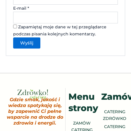
E-mail
*
Zapamiętaj moje dane w tej przeglądarce
podczas pisania kolejnych komentarzy.
Menu
Zamó
Gdzie smak, jakość i
strony
wiedza spotykają się,
by zapewnić Ci pełne
CATERING
wsparcie na drodze do
ZDRÓWKO
zdrowia i energii.
ZAMÓW
CATERING
CATERING