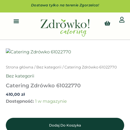
Przejdź
Dostawa tylko na terenie Zgorzelca!
do
treści
Cart
ilość
Catering
Zdrówko
Strona główna
/
Bez kategorii
/ Catering Zdrówko 61022770
61022770
Bez kategorii
Catering Zdrówko 61022770
410,00
zł
Dostępność:
1 w magazynie
Dodaj Do Koszyka