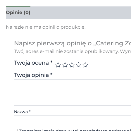
Opinie (0)
Na razie nie ma opinii o produkcie.
Napisz pierwszą opinię o „Catering 
Twój adres e-mail nie zostanie opublikowany.
Wyma
Twoja ocena
*
Twoja opinia
*
Nazwa
*
Zapamiętaj moje dane w tej przeglądarce podczas pi