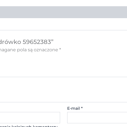
Zdrówko 59652383”
gane pola są oznaczone
*
E-mail
*
sania kolejnych komentarzy.