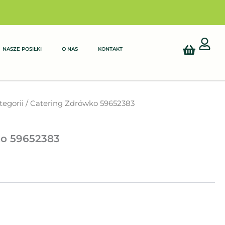
Cart
NASZE POSIŁKI
O NAS
KONTAKT
tegorii
/ Catering Zdrówko 59652383
ko 59652383