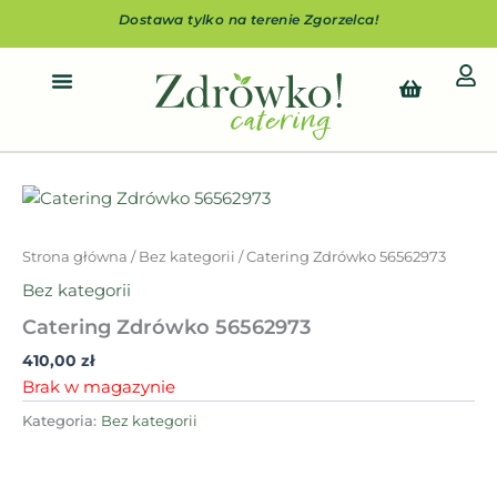
Przejdź
Dostawa tylko na terenie Zgorzelca!
do
treści
Cart
Strona główna
/
Bez kategorii
/ Catering Zdrówko 56562973
Bez kategorii
Catering Zdrówko 56562973
410,00
zł
Brak w magazynie
Kategoria:
Bez kategorii