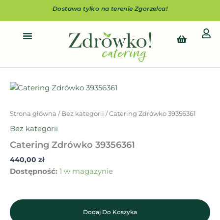
Przejdź
Dostawa tylko na terenie Zgorzelca!
do
treści
Cart
ilość
Catering
Zdrówko
Strona główna
/
Bez kategorii
/ Catering Zdrówko 39356361
39356361
Bez kategorii
Catering Zdrówko 39356361
440,00
zł
Dostępność:
1 w magazynie
Dodaj Do Koszyka