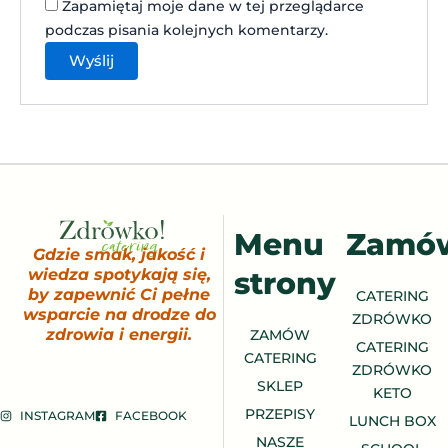
Zapamiętaj moje dane w tej przeglądarce
podczas pisania kolejnych komentarzy.
Menu
Zamó
Gdzie smak, jakość i
strony
wiedza spotykają się,
by zapewnić Ci pełne
CATERING
wsparcie na drodze do
ZDRÓWKO
zdrowia i energii.
ZAMÓW
CATERING
CATERING
ZDRÓWKO
SKLEP
KETO
PRZEPISY
INSTAGRAM
FACEBOOK
LUNCH BOX
NASZE