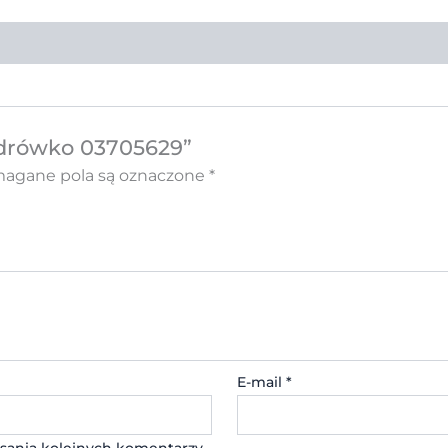
Zdrówko 03705629”
gane pola są oznaczone
*
E-mail
*
sania kolejnych komentarzy.