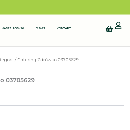
Cart
NASZE POSIŁKI
O NAS
KONTAKT
tegorii
/ Catering Zdrówko 03705629
ko 03705629