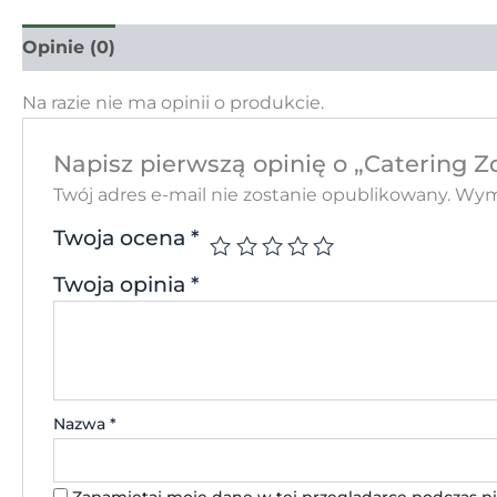
Opinie (0)
Na razie nie ma opinii o produkcie.
Napisz pierwszą opinię o „Catering 
Twój adres e-mail nie zostanie opublikowany.
Wyma
Twoja ocena
*
Twoja opinia
*
Nazwa
*
Zapamiętaj moje dane w tej przeglądarce podczas pi