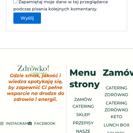
Zapamiętaj moje dane w tej przeglądarce
podczas pisania kolejnych komentarzy.
Menu
Zamó
Gdzie smak, jakość i
strony
wiedza spotykają się,
by zapewnić Ci pełne
CATERING
wsparcie na drodze do
ZDRÓWKO
zdrowia i energii.
ZAMÓW
CATERING
CATERING
ZDRÓWKO
SKLEP
KETO
PRZEPISY
INSTAGRAM
FACEBOOK
LUNCH BOX
NASZE