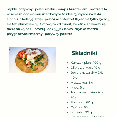
Szybki, pożywny i pełen smaku – wrap z kurczakiem i mozzarellą
w sosie miodowo-musztardowym to idealny wybór na lekki
lunch lub kolację. Dzięki pełnoziarnistej tortilli jest nie tylko sycący,
ale też lekkostrawny. Gotowy w 20 minut, świetnie sprawdzi się
także na wynos. Spróbuj i odkryj, jak łatwo i szybko można
przygotować smaczny i pożywny posiłek!
Składniki
Kurczak pierś: 100 g
Oliwa z oliwek: 10 g
Jogurt naturalny 2%:
40 g
Musztarda: 5 g
Miód: 6 g
Tortilla pełnoziarnista:
90 g
Pomidor: 60 g
Ogórek: 60 g
Mix sałat: 25 g