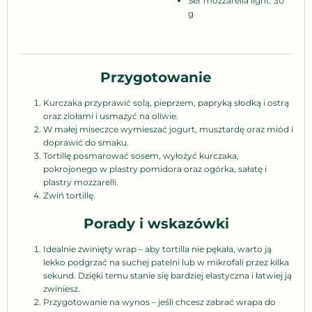
Ser mozzarella light: 30
g
Przygotowanie
Kurczaka przyprawić solą, pieprzem, papryką słodką i ostrą
oraz ziołami i usmażyć na oliwie.
W małej miseczce wymieszać jogurt, musztardę oraz miód i
doprawić do smaku.
Tortillę posmarować sosem, wyłożyć kurczaka,
pokrojonego w plastry pomidora oraz ogórka, sałatę i
plastry mozzarelli.
Zwiń tortillę.
Porady i wskazówki
Idealnie zwinięty wrap – aby tortilla nie pękała, warto ją
lekko podgrzać na suchej patelni lub w mikrofali przez kilka
sekund. Dzięki temu stanie się bardziej elastyczna i łatwiej ją
zwiniesz.
Przygotowanie na wynos – jeśli chcesz zabrać wrapa do