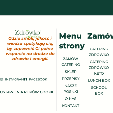
Menu
Zamó
Gdzie smak, jakość i
strony
wiedza spotykają się,
by zapewnić Ci pełne
CATERING
wsparcie na drodze do
ZDRÓWKO
zdrowia i energii.
ZAMÓW
CATERING
CATERING
ZDRÓWKO
SKLEP
KETO
PRZEPISY
INSTAGRAM
FACEBOOK
LUNCH BOX
NASZE
SCHOOL
POSIŁKI
USTAWIENIA PLIKÓW COOKIE
BOX
O NAS
KONTAKT