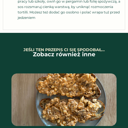
pracy lub szkoły, owiń go w pergamin lub folię spożywczą, a
sos rozsmaruj cienką warstwą, by uniknąć rozmoczenia
tortilli. Możesz też dodać go osobno i polać wrapa tuż przed
jedzeniem
JEŚLI TEN PRZEPIS CI SIĘ SPODOBAŁ...
Zobacz również inne