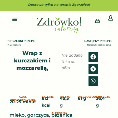
Przejdź
Dostawa tylko na terenie Zgorzelca!
do
treści
Cart
POPRZEDNI PRZEPIS
NASTĘPNY PRZEPIS
Prev
Fit Carbonara
Naleśniki czekoladowe
Wrap z
Nie dodano
kurczakiem i
linku do
mozzarellą,
pliku.
CZAS
KALORIE
BIAŁKO
WĘGLOWODANY
TŁUSZCZE
612
45,5
61 g
26,4
PRZYGOTOWANIA
20-25 minut
kcal
g
g
ALERGENY
mleko, gorczyca, pszenica